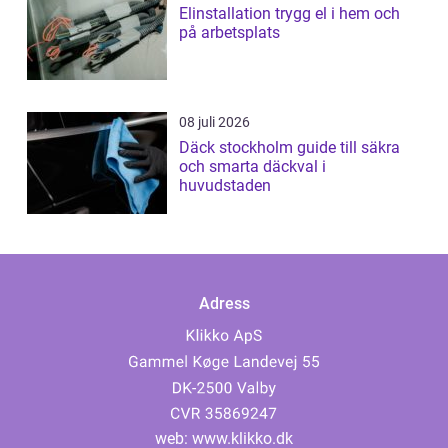
Elinstallation trygg el i hem och
på arbetsplats
08 juli 2026
Däck stockholm guide till säkra
och smarta däckval i
huvudstaden
Adress
web:
www.klikko.dk