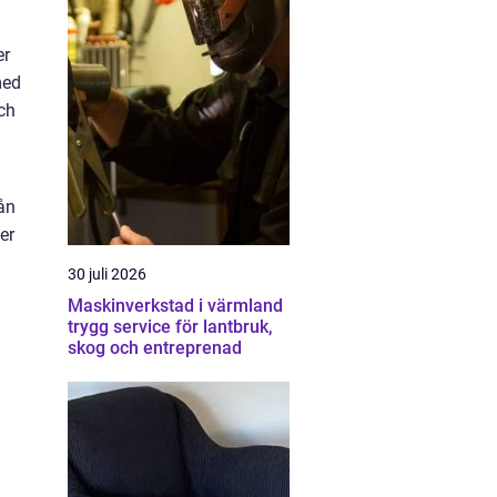
er
med
och
ån
er
30 juli 2026
Maskinverkstad i värmland
trygg service för lantbruk,
skog och entreprenad