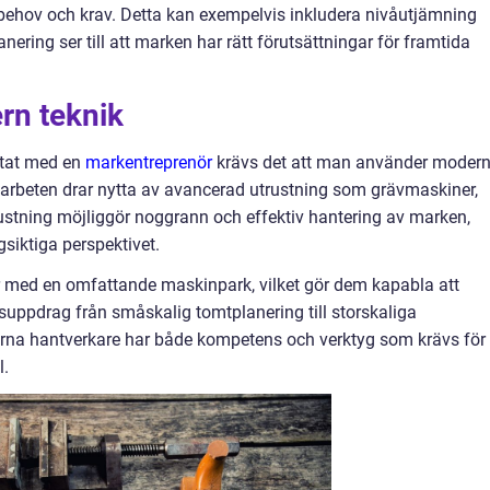
 behov och krav. Detta kan exempelvis inkludera nivåutjämning
ering ser till att marken har rätt förutsättningar för framtida
rn teknik
ultat med en
markentreprenör
krävs det att man använder moder
rbeten drar nytta av avancerad utrustning som grävmaskiner,
ustning möjliggör noggrann och effektiv hantering av marken,
ngsiktiga perspektivet.
ar med en omfattande maskinpark, vilket gör dem kapabla att
gsuppdrag från småskalig tomtplanering till storskaliga
arna hantverkare har både kompetens och verktyg som krävs för 
l.