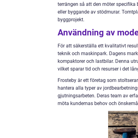
terrängen så att den möter specifika
eller byggande av stödmurar. Tomtplan
byggprojekt.
Användning av mode
För att säkerställa ett kvalitativt res
teknik och maskinpark. Dagens marka
kompaktorer och lastbilar. Denna utr
vilket sparar tid och resurser i det lå
Frosteby är ett företag som stoltser
hantera alla typer av jordbearbetnin
gjutningsarbeten. Deras team av erf
möta kundernas behov och önskemå