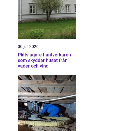
30 juli 2026
Plåtslagare hantverkaren
som skyddar huset från
väder och vind