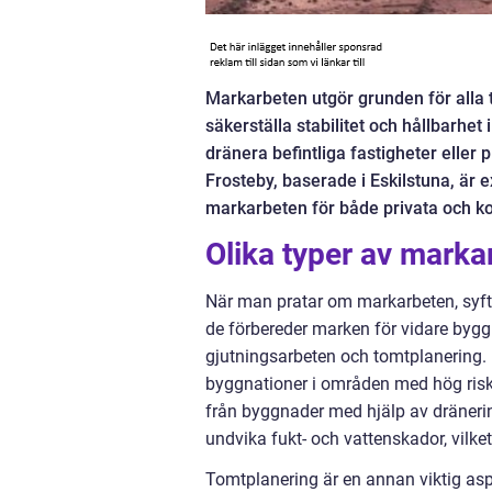
Markarbeten utgör grunden för alla t
säkerställa stabilitet och hållbarhet
dränera befintliga fastigheter eller
Frosteby, baserade i Eskilstuna, är 
markarbeten för både privata och k
Olika typer av marka
När man pratar om markarbeten, syft
de förbereder marken för vidare bygg
gjutningsarbeten och tomtplanering. D
byggnationer i områden med hög risk 
från byggnader med hjälp av dränerin
undvika fukt- och vattenskador, vilke
Tomtplanering är en annan viktig as