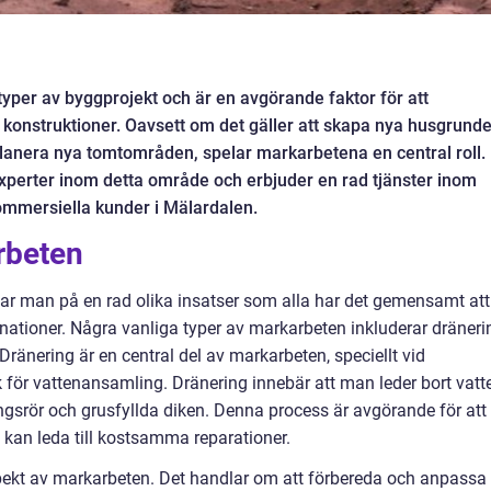
yper av byggprojekt och är en avgörande faktor för att
 i konstruktioner. Oavsett om det gäller att skapa nya husgrunde
 planera nya tomtområden, spelar markarbetena en central roll.
experter inom detta område och erbjuder en rad tjänster inom
ommersiella kunder i Mälardalen.
rbeten
ar man på en rad olika insatser som alla har det gemensamt att
nationer. Några vanliga typer av markarbeten inkluderar dräneri
ränering är en central del av markarbeten, speciellt vid
för vattenansamling. Dränering innebär att man leder bort vatt
gsrör och grusfyllda diken. Denna process är avgörande för att
t kan leda till kostsamma reparationer.
pekt av markarbeten. Det handlar om att förbereda och anpassa