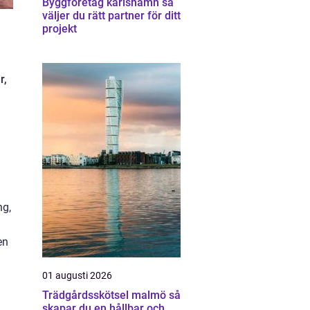
Byggföretag karlshamn så
väljer du rätt partner för ditt
projekt
r,
ng,
en
01 augusti 2026
Trädgårdsskötsel malmö så
skapar du en hållbar och