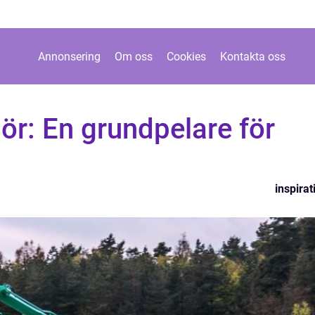
Annonsering
Om oss
Cookies
Kontakta oss
r: En grundpelare för
inspirat