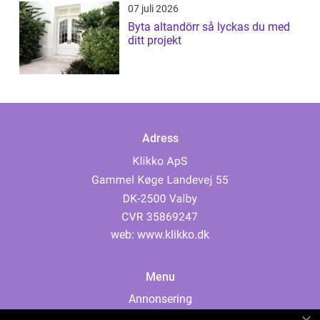
07 juli 2026
Byta altandörr så lyckas du med
ditt projekt
Adress
web:
www.klikko.dk
Menu
Annonsering
Om oss