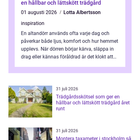
en hållbar och lättskött trädgård
01 augusti 2026
Lotta Albertsson
inspiration
En altandörr används ofta varje dag och
påverkar både ljus, komfort och hur hemmet
upplevs. När dörren börjar kärva, släppa in
drag eller kännas föråldrad är det klokt att
fundera på att byta altandör...
31 juli 2026
Trädgårdsskötsel som ger en
hållbar och lättskött trädgård året
runt
31 juli 2026
Montera taxameter i stockholm så