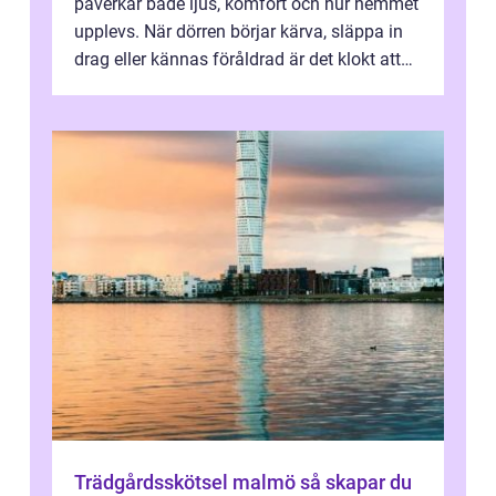
påverkar både ljus, komfort och hur hemmet
upplevs. När dörren börjar kärva, släppa in
drag eller kännas föråldrad är det klokt att
fundera på att byta altandör...
Trädgårdsskötsel malmö så skapar du