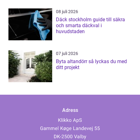
08 juli 2026
Däck stockholm guide till säkra
och smarta däckval i
huvudstaden
07 juli 2026
Byta altandörr så lyckas du med
ditt projekt
Adress