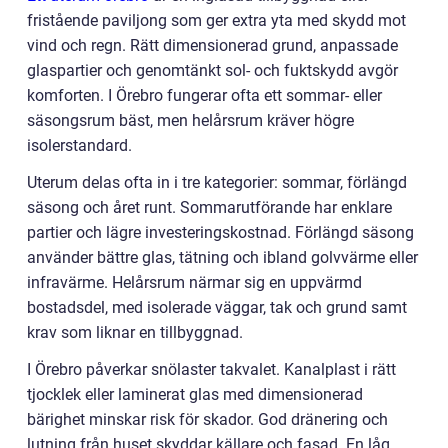
fristående paviljong som ger extra yta med skydd mot
vind och regn. Rätt dimensionerad grund, anpassade
glaspartier och genomtänkt sol- och fuktskydd avgör
komforten. I Örebro fungerar ofta ett sommar- eller
säsongsrum bäst, men helårsrum kräver högre
isolerstandard.
Uterum delas ofta in i tre kategorier: sommar, förlängd
säsong och året runt. Sommarutförande har enklare
partier och lägre investeringskostnad. Förlängd säsong
använder bättre glas, tätning och ibland golvvärme eller
infravärme. Helårsrum närmar sig en uppvärmd
bostadsdel, med isolerade väggar, tak och grund samt
krav som liknar en tillbyggnad.
I Örebro påverkar snölaster takvalet. Kanalplast i rätt
tjocklek eller laminerat glas med dimensionerad
bärighet minskar risk för skador. God dränering och
lutning från huset skyddar källare och fasad. En låg