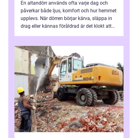
En altandörr används ofta varje dag och
påverkar både ljus, komfort och hur hemmet
upplevs. När dörren börjar kärva, släppa in
drag eller kännas föråldrad är det klokt att
fundera på att byta altandör...