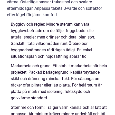
värme. Österläge passar frukostsol och svalare
eftermiddagar. Anpassa takets U-värde och solfaktor
efter läget för jämn komfort.
Bygglov och regler: Mindre uterum kan vara
bygglovsbefriade om de följer friggebods- eller
attefallsregler, men gränser och detaljplan styr.
Särskilt i täta villaområden runt Örebro bör
byggnadsnämnden rådfrågas tidigt. En enkel
situationsplan och höjdsättning sparar tid.
Markarbete och grund: Ett stabilt markarbete bär hela
projektet. Packad bärlagergrund, kapillärbrytande
skikt och dränering minskar fukt. För säsongsrum
räcker ofta plintar eller lätt platta. För helårsrum är
platta på mark med isolering, fuktskydd och
golvvärme standard.
Stomme och form: Trä ger varm känsla och är lätt att
anpassa. Aluminium kräver mindre underhåll och tål