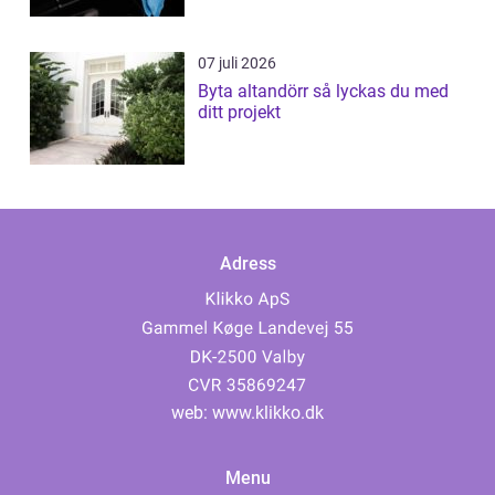
07 juli 2026
Byta altandörr så lyckas du med
ditt projekt
Adress
web:
www.klikko.dk
Menu