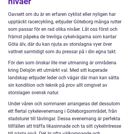
nivåer
Oavsett om du är en erfaren cyklist eller nyligen har
upptäckt racercykling, erbjuder Göteborg många rutter
som passar för en rad olika nivåer. Låt oss först och
främst påpeka de trevliga cykelvägarna som kantar
Göta älv, där du kan njuta av storslagna vyer över
vattnet samtidigt som du pressar på i din egna takt.
För den som önskar lite mer utmaning är områdena
kring Delsjön ett utmärkt val. Med sitt kuperade
landskap erbjuder leder och vägar där man kan sätta
sin kondition och teknik på prov allt omgivet av
storslagen svensk natur.
Under våren och sommaren arrangeras det dessutom
ett flertal cykelevenemang i Göteborgsområdet, från
stadsturer till tävlingar. Dessa evenemang är perfekta
tillfällen att träffa likasinnade och ta sitt cykelintresse
till nästa nivå. Det är ofta välkomnande och