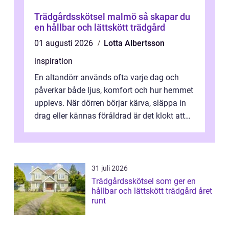
Trädgårdsskötsel malmö så skapar du
en hållbar och lättskött trädgård
01 augusti 2026
Lotta Albertsson
inspiration
En altandörr används ofta varje dag och
påverkar både ljus, komfort och hur hemmet
upplevs. När dörren börjar kärva, släppa in
drag eller kännas föråldrad är det klokt att
fundera på att byta altandör...
31 juli 2026
Trädgårdsskötsel som ger en
hållbar och lättskött trädgård året
runt