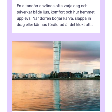
En altandörr används ofta varje dag och
påverkar både ljus, komfort och hur hemmet
upplevs. När dörren börjar kärva, släppa in
drag eller kännas föråldrad är det klokt att
fundera på att byta altandör...