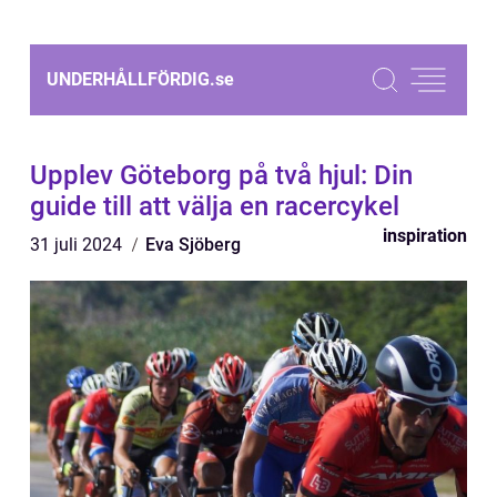
UNDERHÅLLFÖRDIG.
se
Upplev Göteborg på två hjul: Din
guide till att välja en racercykel
inspiration
31 juli 2024
Eva Sjöberg