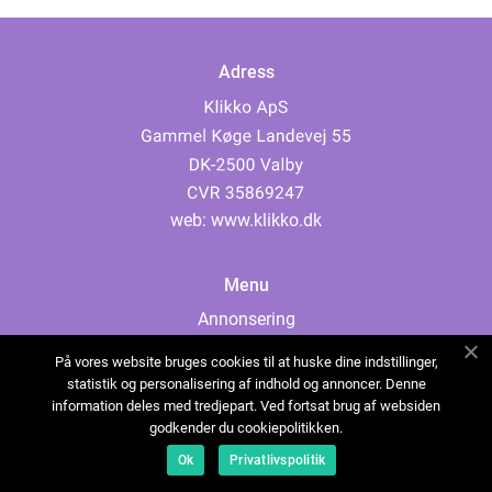
Adress
web:
www.klikko.dk
Menu
Annonsering
Om oss
På vores website bruges cookies til at huske dine indstillinger,
Cookies
statistik og personalisering af indhold og annoncer. Denne
information deles med tredjepart. Ved fortsat brug af websiden
Kontakta oss
godkender du cookiepolitikken.
Sitemap
Ok
Privatlivspolitik