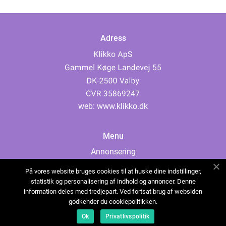
Adress
web:
www.klikko.dk
Menu
Annonsering
Om oss
På vores website bruges cookies til at huske dine indstillinger,
Cookies
statistik og personalisering af indhold og annoncer. Denne
information deles med tredjepart. Ved fortsat brug af websiden
Kontakta oss
godkender du cookiepolitikken.
Sitemap
Ok
Privatlivspolitik