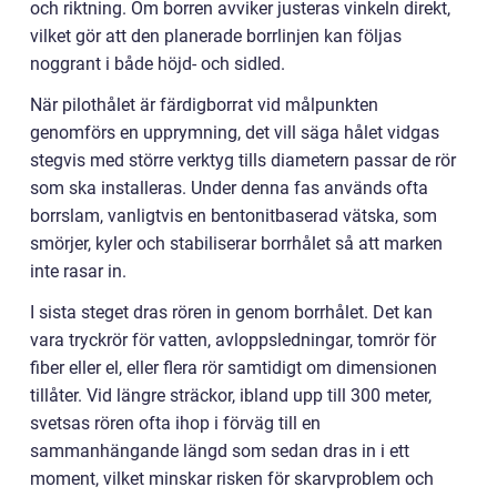
och riktning. Om borren avviker justeras vinkeln direkt,
vilket gör att den planerade borrlinjen kan följas
noggrant i både höjd- och sidled.
När pilothålet är färdigborrat vid målpunkten
genomförs en upprymning, det vill säga hålet vidgas
stegvis med större verktyg tills diametern passar de rör
som ska installeras. Under denna fas används ofta
borrslam, vanligtvis en bentonitbaserad vätska, som
smörjer, kyler och stabiliserar borrhålet så att marken
inte rasar in.
I sista steget dras rören in genom borrhålet. Det kan
vara tryckrör för vatten, avloppsledningar, tomrör för
fiber eller el, eller flera rör samtidigt om dimensionen
tillåter. Vid längre sträckor, ibland upp till 300 meter,
svetsas rören ofta ihop i förväg till en
sammanhängande längd som sedan dras in i ett
moment, vilket minskar risken för skarvproblem och