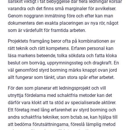
särskilt viktigt i tät bebyggelse där flera ledningar korsar
varandra och det finns små marginaler för avvikelser.
Genom noggrann inmätning före och efter kan man
dokumentera den exakta placeringen av nya rör, något
som är värdefullt för framtida arbeten.
Projektets framgång beror ofta på kombinationen av
rätt teknik och rätt kompetens. Erfaren personal kan
läsa markens beteende, tolka sökdata och fatta kloka
beslut om borrväg, upprymningssteg och dragkraft. En
väl genomförd styrd borrning märks knappt ovan jord
allt fungerar som tänkt, utan stora spår efter arbetet.
För den som planerar ett ledningsprojekt och vill
utnyttja fördelarna med schaktfria metoder kan det
därför vara klokt att ta stöd av specialiserade aktörer.
Ett företag med lång erfarenhet av styrd borrning och
andra schaktfria tekniker, som bctab.se, kan hjälpa till
att bedöma förutsättningarna, föreslå lämplig metod