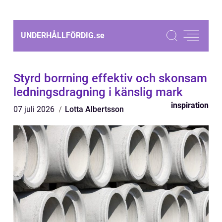
UNDERHÅLLFÖRDIG.
se
Styrd borrning effektiv och skonsam
ledningsdragning i känslig mark
inspiration
07 juli 2026
Lotta Albertsson