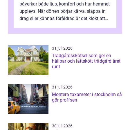
påverkar både ljus, komfort och hur hemmet
upplevs. När dörren börjar kärva, släppa in
drag eller kännas föråldrad är det klokt att
fundera på att byta altandör...
31 juli 2026
Trädgårdsskötsel som ger en
hållbar och lättskött trädgård året
runt
31 juli 2026
Montera taxameter i stockholm så
gör proffsen
30 juli 2026