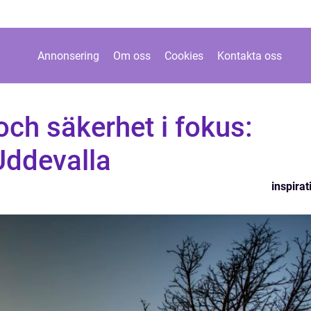
Annonsering
Om oss
Cookies
Kontakta oss
ch säkerhet i fokus:
 Uddevalla
inspirat