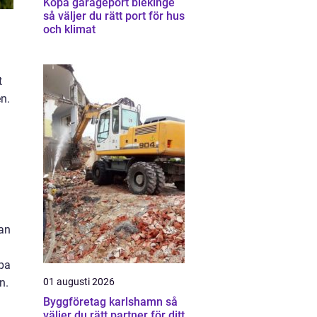
Köpa garageport blekinge
så väljer du rätt port för hus
och klimat
t
n.
kan
apa
n.
01 augusti 2026
Byggföretag karlshamn så
väljer du rätt partner för ditt