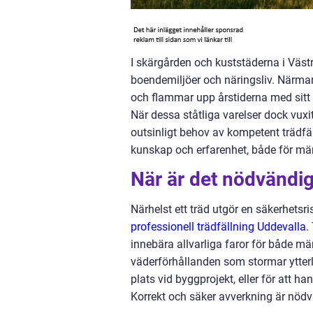
I skärgården och kuststäderna i Väst
boendemiljöer och näringsliv. Närma
och flammar upp årstiderna med sitt 
När dessa ståtliga varelser dock vuxit 
outsinligt behov av kompetent trädfä
kunskap och erfarenhet, både för män
När är det nödvändig
Närhelst ett träd utgör en säkerhetsris
professionell trädfällning Uddevalla
.
innebära allvarliga faror för både mä
väderförhållanden som stormar ytterli
plats vid byggprojekt, eller för att 
Korrekt och säker avverkning är nöd