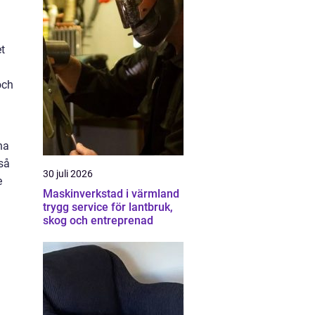
t
och
ha
så
30 juli 2026
e
Maskinverkstad i värmland
trygg service för lantbruk,
skog och entreprenad