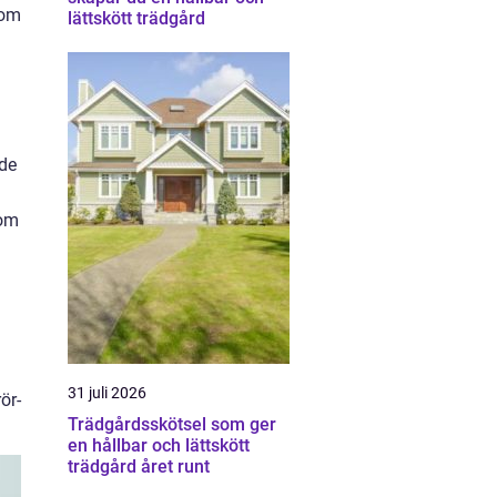
som
lättskött trädgård
ade
som
h
31 juli 2026
ör-
Trädgårdsskötsel som ger
en hållbar och lättskött
trädgård året runt