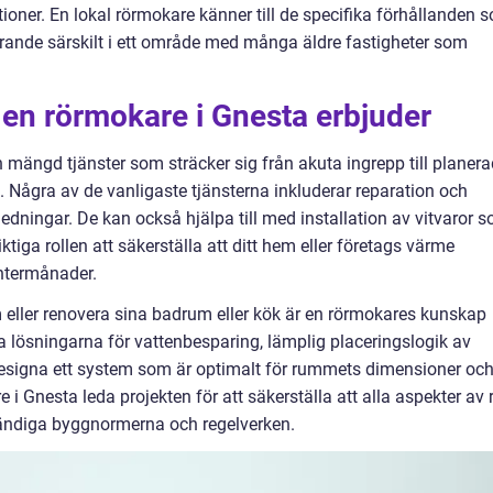
ationer. En lokal rörmokare känner till de specifika förhållanden 
görande särskilt i ett område med många äldre fastigheter som
 en rörmokare i Gnesta erbjuder
 mängd tjänster som sträcker sig från akuta ingrepp till planer
. Några av de vanligaste tjänsterna inkluderar reparation och
nledningar. De kan också hjälpa till med installation av vitvaror 
ktiga rollen att säkerställa att ditt hem eller företags värme
intermånader.
eller renovera sina badrum eller kök är en rörmokares kunskap
a lösningarna för vattenbesparing, lämplig placeringslogik av
t designa ett system som är optimalt för rummets dimensioner oc
Gnesta leda projekten för att säkerställa att alla aspekter av r
ndiga byggnormerna och regelverken.