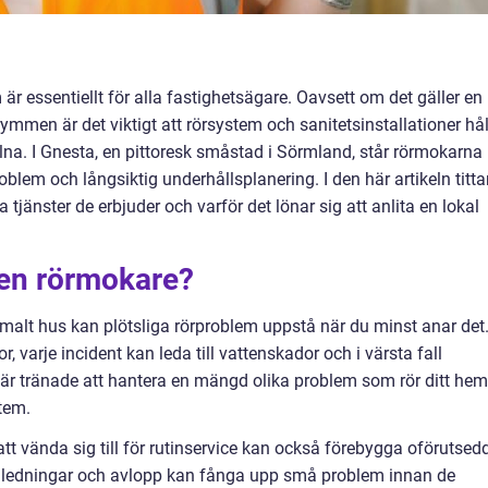
är essentiellt för alla fastighetsägare. Oavsett om det gäller en
trymmen är det viktigt att rörsystem och sanitetsinstallationer hål
lna. I Gnesta, en pittoresk småstad i Sörmland, står rörmokarna
oblem och långsiktig underhållsplanering. I den här artikeln tittar
ka tjänster de erbjuder och varför det lönar sig att anlita en lokal
en rörmokare?
mmalt hus kan plötsliga rörproblem uppstå när du minst anar det
r, varje incident kan leda till vattenskador och i värsta fall
r tränade att hantera en mängd olika problem som rör ditt hem
tem.
att vända sig till för rutinservice kan också förebygga oförutsed
r, ledningar och avlopp kan fånga upp små problem innan de