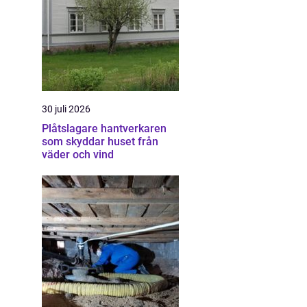
30 juli 2026
Plåtslagare hantverkaren
som skyddar huset från
väder och vind