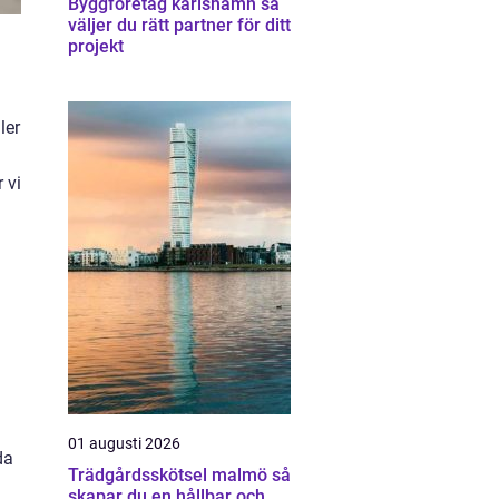
Byggföretag karlshamn så
väljer du rätt partner för ditt
projekt
ler
 vi
.
01 augusti 2026
da
Trädgårdsskötsel malmö så
skapar du en hållbar och