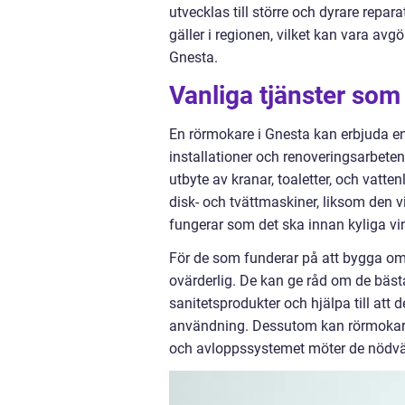
utvecklas till större och dyrare repar
gäller i regionen, vilket kan vara av
Gnesta.
Vanliga tjänster som
En rörmokare i Gnesta kan erbjuda en
installationer och renoveringsarbeten
utbyte av kranar, toaletter, och vatte
disk- och tvättmaskiner, liksom den vi
fungerar som det ska innan kyliga v
För de som funderar på att bygga om 
ovärderlig. De kan ge råd om de bäst
sanitetsprodukter och hjälpa till at
användning. Dessutom kan rörmokare i 
och avloppssystemet möter de nödvä