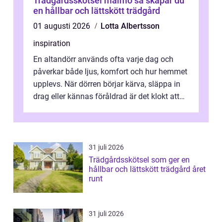
Trädgårdsskötsel malmö så skapar du
en hållbar och lättskött trädgård
01 augusti 2026
Lotta Albertsson
inspiration
En altandörr används ofta varje dag och
påverkar både ljus, komfort och hur hemmet
upplevs. När dörren börjar kärva, släppa in
drag eller kännas föråldrad är det klokt att
fundera på att byta altandör...
31 juli 2026
Trädgårdsskötsel som ger en
hållbar och lättskött trädgård året
runt
31 juli 2026