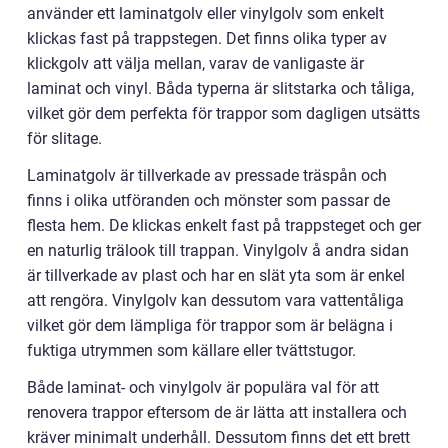
använder ett laminatgolv eller vinylgolv som enkelt
klickas fast på trappstegen. Det finns olika typer av
klickgolv att välja mellan, varav de vanligaste är
laminat och vinyl. Båda typerna är slitstarka och tåliga,
vilket gör dem perfekta för trappor som dagligen utsätts
för slitage.
Laminatgolv är tillverkade av pressade träspån och
finns i olika utföranden och mönster som passar de
flesta hem. De klickas enkelt fast på trappsteget och ger
en naturlig trälook till trappan. Vinylgolv å andra sidan
är tillverkade av plast och har en slät yta som är enkel
att rengöra. Vinylgolv kan dessutom vara vattentåliga
vilket gör dem lämpliga för trappor som är belägna i
fuktiga utrymmen som källare eller tvättstugor.
Både laminat- och vinylgolv är populära val för att
renovera trappor eftersom de är lätta att installera och
kräver minimalt underhåll. Dessutom finns det ett brett