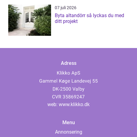
07 juli 2026
Byta altandörr så lyckas du med
ditt projekt
Adress
web:
www.klikko.dk
Menu
Annonsering