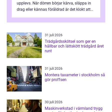
upplevs. När dörren börjar kärva, släppa in
drag eller kännas föråldrad är det klokt att
fundera på att byta altandör...
31 juli 2026
Trädgårdsskötsel som ger en
hållbar och lättskött trädgård året
runt
31 juli 2026
Montera taxameter i stockholm så
gör proffsen
30 juli 2026
Maskinverkstad i värmland trygg