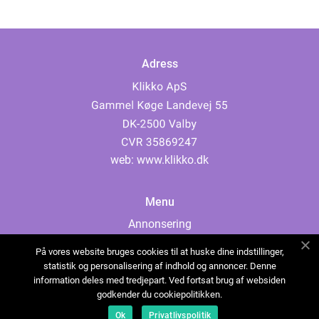
Adress
web:
www.klikko.dk
Menu
Annonsering
Om oss
På vores website bruges cookies til at huske dine indstillinger,
Cookies
statistik og personalisering af indhold og annoncer. Denne
information deles med tredjepart. Ved fortsat brug af websiden
Kontakta oss
godkender du cookiepolitikken.
Sitemap
Ok
Privatlivspolitik