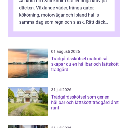
Att köra bil i Stockholm ställer höga krav på
däcken. Växlande väder, trånga gator,
kökörning, motorvägar och ibland hal is
samma dag som regn och slask. Rätt däck
minskar risken för olyckor, sänker b...
01 augusti 2026
Trädgårdsskötsel malmö så
skapar du en hållbar och lättskött
trädgård
31 juli 2026
Trädgårdsskötsel som ger en
hållbar och lättskött trädgård året
runt