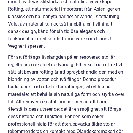
grund av deras slitstarka och naturliga egenskaper.
Rotting, ett naturmaterial importerat från Asien, ger en
klassisk och hållbar yta när det används i sitsflätning.
Valet av material kan också innebära en hyllning till
dansk design, känd för sin tidlösa elegans och
funktionalitet med kända formgivare som Hans J.
Wegner i spetsen.
För att förlänga livslängden på en renoverad stol är
regelbunden skötsel nödvändig. Ett enkelt och effektivt
sätt att bevara rotting är att spraybehandla den med en
blandning av vatten och tvålflingor. Denna procedur
både rengör och återfuktar rottingen, vilket hjälper
materialet att behålla sin naturliga form och styrka över
tid. Att renovera en stol innebär mer än att bara
återställa dess utseende; det är en möjlighet att förnya
dess historia och funktion. För den som söker
professionell hjälp för att återuppväcka äldre stolar
rekommenderas en kontakt med Ölandskorgmakeri där