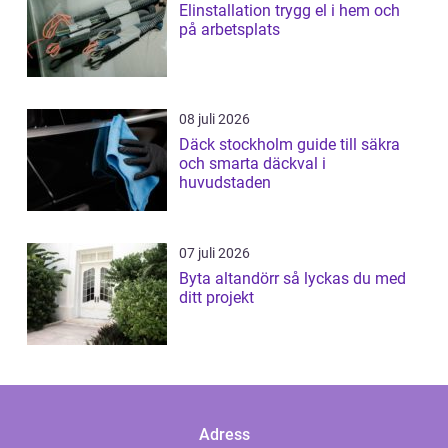
Elinstallation trygg el i hem och
på arbetsplats
08 juli 2026
Däck stockholm guide till säkra
och smarta däckval i
huvudstaden
07 juli 2026
Byta altandörr så lyckas du med
ditt projekt
Adress