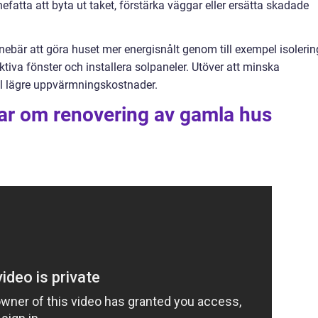
efatta att byta ut taket, förstärka väggar eller ersätta skadade
innebär att göra huset mer energisnålt genom till exempel isolerin
ektiva fönster och installera solpaneler. Utöver att minska
ill lägre uppvärmningskostnader.
gar om renovering av gamla hus