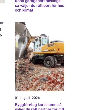
Köpa garageport blekinge
så väljer du rätt port för hus
och klimat
ar
g
r-
01 augusti 2026
Byggföretag karlshamn så
väljer du rätt partner för ditt