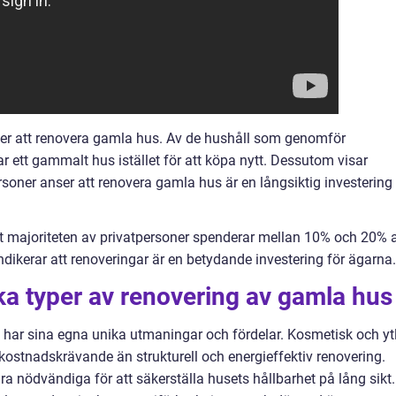
äljer att renovera gamla hus. Av de hushåll som genomför
 ett gammalt hus istället för att köpa nytt. Dessutom visar
oner anser att renovera gamla hus är en långsiktig investering
tt majoriteten av privatpersoner spenderar mellan 10% och 20% 
ndikerar att renoveringar är en betydande investering för ägarna.
ika typer av renovering av gamla hus
 har sina egna unika utmaningar och fördelar. Kosmetisk och yt
 kostnadskrävande än strukturell och energieffektiv renovering.
ra nödvändiga för att säkerställa husets hållbarhet på lång sikt.