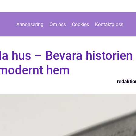
Annonsering
Om oss
Cookies
Kontakta oss
a hus – Bevara historien
 modernt hem
redaktio