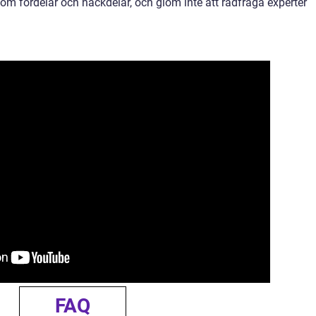
om fördelar och nackdelar, och glöm inte att rådfråga experter
FAQ