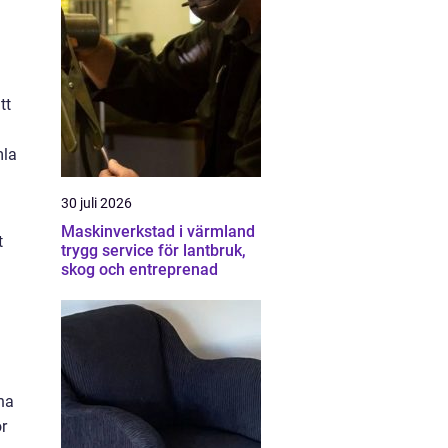
tt
mla
30 juli 2026
Maskinverkstad i värmland
t
trygg service för lantbruk,
skog och entreprenad
na
r