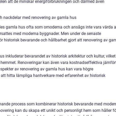
delen att de minskar energiförbrukningen och därmed även
ch nackdelar med renovering av gamla hus
des gamla hus ofta som omoderna och ansågs inte vara värda a
rsattes med moderna byggnader. Men under de senaste
ör historisk bevarande och hållbarhet gjort att renovering av ga
 inkluderar bevarandet av historisk arkitektur och kultur, vilket
ll hemmet. Renoveringar kan även vara kostnadseffektiva jämför
aspekter av renovering av gamla hus kan vara högre
att hitta lämpliga hantverkare med erfarenhet av historisk
nnande process som kombinerar historisk bevarande med moder
novering kan du skapa ett unikt och personligt hem som håller fö