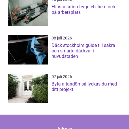
Elinstallation trygg el i hem och
på arbetsplats
08 juli 2026
Däck stockholm guide till säkra
och smarta däckval i
huvudstaden
07 juli 2026
Byta altandörr så lyckas du med
ditt projekt
Adress