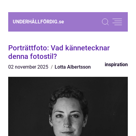
UNDERHÅLLFÖRDIG.
se
Porträttfoto: Vad kännetecknar
denna fotostil?
inspiration
02 november 2025
Lotta Albertsson