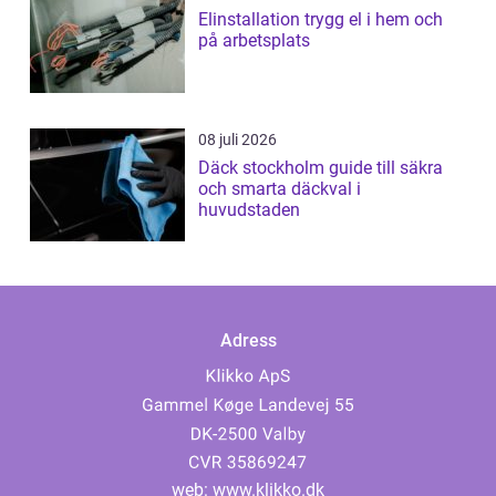
Elinstallation trygg el i hem och
på arbetsplats
08 juli 2026
Däck stockholm guide till säkra
och smarta däckval i
huvudstaden
Adress
web:
www.klikko.dk