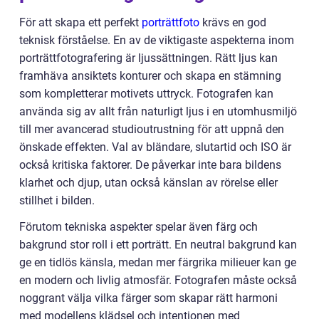
För att skapa ett perfekt
porträttfoto
krävs en god
teknisk förståelse. En av de viktigaste aspekterna inom
porträttfotografering är ljussättningen. Rätt ljus kan
framhäva ansiktets konturer och skapa en stämning
som kompletterar motivets uttryck. Fotografen kan
använda sig av allt från naturligt ljus i en utomhusmiljö
till mer avancerad studioutrustning för att uppnå den
önskade effekten. Val av bländare, slutartid och ISO är
också kritiska faktorer. De påverkar inte bara bildens
klarhet och djup, utan också känslan av rörelse eller
stillhet i bilden.
Förutom tekniska aspekter spelar även färg och
bakgrund stor roll i ett porträtt. En neutral bakgrund kan
ge en tidlös känsla, medan mer färgrika milieuer kan ge
en modern och livlig atmosfär. Fotografen måste också
noggrant välja vilka färger som skapar rätt harmoni
med modellens klädsel och intentionen med