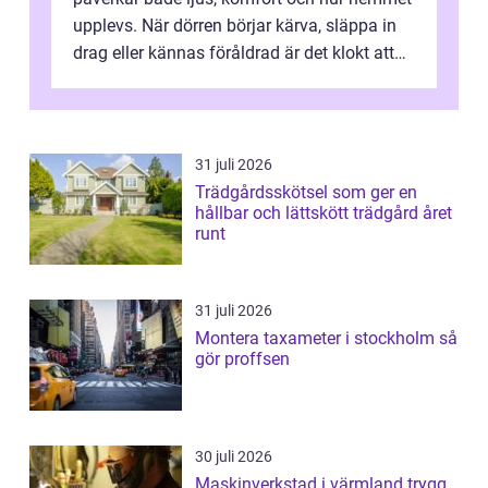
upplevs. När dörren börjar kärva, släppa in
drag eller kännas föråldrad är det klokt att
fundera på att byta altandör...
31 juli 2026
Trädgårdsskötsel som ger en
hållbar och lättskött trädgård året
runt
31 juli 2026
Montera taxameter i stockholm så
gör proffsen
30 juli 2026
Maskinverkstad i värmland trygg