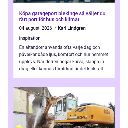
Köpa garageport blekinge så väljer du
rätt port för hus och klimat
04 augusti 2026
Karl Lindgren
inspiration
En altandörr används ofta varje dag och
påverkar både ljus, komfort och hur hemmet
upplevs. När dörren börjar kärva, släppa in
drag eller kännas föråldrad är det klokt att
fundera på att byta altandör...