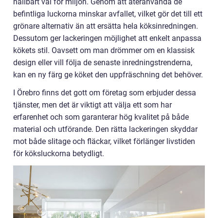
hållbart val för miljön. Genom att återanvända de
befintliga luckorna minskar avfallet, vilket gör det till ett
grönare alternativ än att ersätta hela köksinredningen.
Dessutom ger lackeringen möjlighet att enkelt anpassa
kökets stil. Oavsett om man drömmer om en klassisk
design eller vill följa de senaste inredningstrenderna,
kan en ny färg ge köket den uppfräschning det behöver.
I Örebro finns det gott om företag som erbjuder dessa
tjänster, men det är viktigt att välja ett som har
erfarenhet och som garanterar hög kvalitet på både
material och utförande. Den rätta lackeringen skyddar
mot både slitage och fläckar, vilket förlänger livstiden
för köksluckorna betydligt.