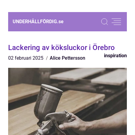
UNDERHÅLLFÖRDIG.
se
Lackering av köksluckor i Örebro
inspiration
02 februari 2025
Alice Pettersson