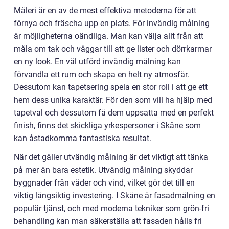
Måleri är en av de mest effektiva metoderna för att
förnya och fräscha upp en plats. För invändig målning
är möjligheterna oändliga. Man kan välja allt från att
måla om tak och väggar till att ge lister och dörrkarmar
en ny look. En väl utförd invändig målning kan
förvandla ett rum och skapa en helt ny atmosfär.
Dessutom kan tapetsering spela en stor roll i att ge ett
hem dess unika karaktär. För den som vill ha hjälp med
tapetval och dessutom få dem uppsatta med en perfekt
finish, finns det skickliga yrkespersoner i Skåne som
kan åstadkomma fantastiska resultat.
När det gäller utvändig målning är det viktigt att tänka
på mer än bara estetik. Utvändig målning skyddar
byggnader från väder och vind, vilket gör det till en
viktig långsiktig investering. I Skåne är fasadmålning en
populär tjänst, och med moderna tekniker som grön-fri
behandling kan man säkerställa att fasaden hålls fri