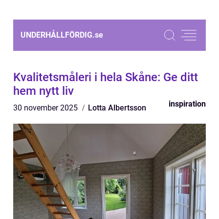
UNDERHÅLLFÖRDIG.
se
Kvalitetsmåleri i hela Skåne: Ge ditt
hem nytt liv
inspiration
30 november 2025
Lotta Albertsson