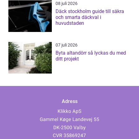
08 juli 2026
Däck stockholm guide till säkra
och smarta däckval i
huvudstaden
07 juli 2026
Byta altandörr så lyckas du med
ditt projekt
Adress