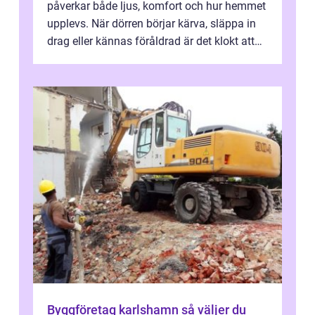
påverkar både ljus, komfort och hur hemmet
upplevs. När dörren börjar kärva, släppa in
drag eller kännas föråldrad är det klokt att
fundera på att byta altandör...
Byggföretag karlshamn så väljer du