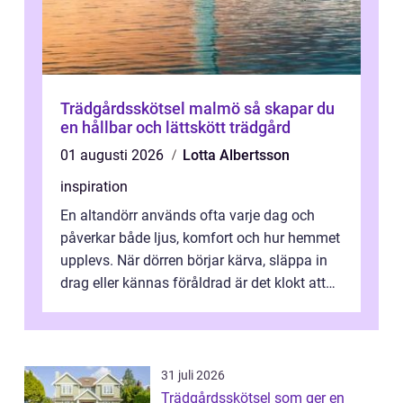
Trädgårdsskötsel malmö så skapar du
en hållbar och lättskött trädgård
01 augusti 2026
Lotta Albertsson
inspiration
En altandörr används ofta varje dag och
påverkar både ljus, komfort och hur hemmet
upplevs. När dörren börjar kärva, släppa in
drag eller kännas föråldrad är det klokt att
fundera på att byta altandör...
31 juli 2026
Trädgårdsskötsel som ger en