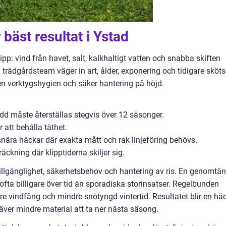
bäst resultat i Ystad
pp: vind från havet, salt, kalkhaltigt vatten och snabba skiften
 trädgårdsteam väger in art, ålder, exponering och tidigare sköts
ren verktygshygien och säker hantering på höjd.
d måste återställas stegvis över 12 säsonger.
 att behålla täthet.
ära häckar där exakta mått och rak linjeföring behövs.
ckning där klipptiderna skiljer sig.
illgänglighet, säkerhetsbehov och hantering av ris. En genomtän
fta billigare över tid än sporadiska storinsatser. Regelbunden
gre vindfång och mindre snötyngd vintertid. Resultatet blir en hä
ver mindre material att ta ner nästa säsong.