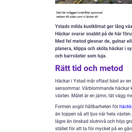
Ystads milda kustklimat ger lång väx
Häckar svarar snabbt på de här förut
Med fel metod glesnar de, gulnar el
planera, klippa och sköta häckar i sy
och barrväxter som tuja.
Rätt tid och metod
Häckar i Ystad mår oftast bäst av en 
sensommar. Vårblommande häckar kli
växten. Målet är en jämn, tät vägg 
Formen avgör hållbarheten för
häckk
än toppen så att ljus når hela växten.
lägre än önskad slutnivå och höjs gra
stället för att ta för mycket på en gån