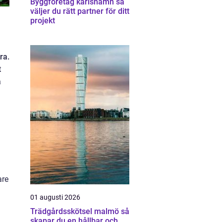
Byggföretag karlshamn så
väljer du rätt partner för ditt
projekt
ra.
t
a
are
01 augusti 2026
Trädgårdsskötsel malmö så
skapar du en hållbar och