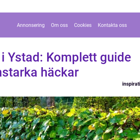
Annonsering
Om oss
Cookies
Kontakta oss
i Ystad: Komplett guide
rmstarka häckar
inspirat