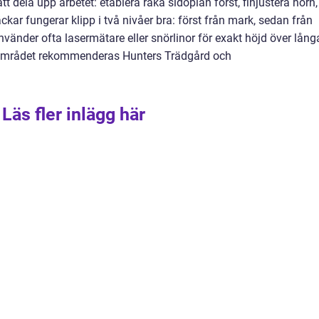
 att dela upp arbetet: etablera raka sidoplan först, finjustera hörn,
ar fungerar klipp i två nivåer bra: först från mark, sedan från
använder ofta lasermätare eller snörlinor för exakt höjd över lång
e i området rekommenderas Hunters Trädgård och
Läs fler inlägg här