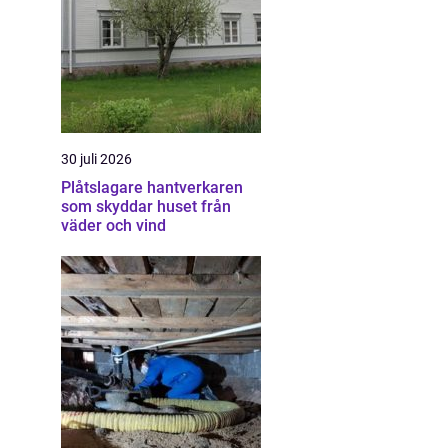
30 juli 2026
Plåtslagare hantverkaren
som skyddar huset från
väder och vind