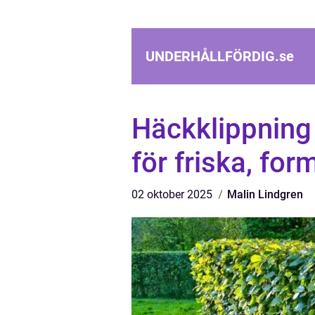
UNDERHÅLLFÖRDIG.
se
Häckklippning 
för friska, fo
02 oktober 2025
Malin Lindgren