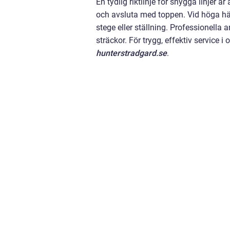
En tydlig riktlinje för snygga linjer är
och avsluta med toppen. Vid höga häck
stege eller ställning. Professionella 
sträckor. För trygg, effektiv servic
hunterstradgard.se
.