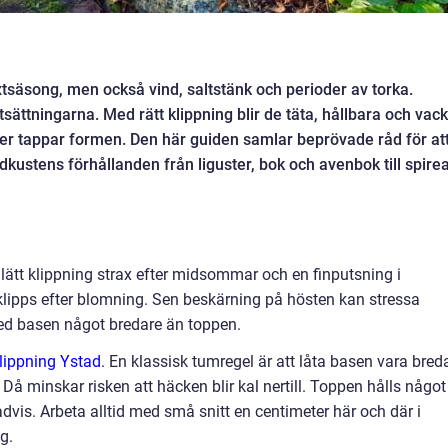
tsäsong, men också vind, saltstänk och perioder av torka.
sättningarna. Med rätt klippning blir de täta, hållbara och vack
ler tappar formen. Den här guiden samlar beprövade råd för at
dkustens förhållanden från liguster, bok och avenbok till spire
lätt klippning strax efter midsommar och en finputsning i
pps efter blomning. Sen beskärning på hösten kan stressa
med basen något bredare än toppen.
lippning Ystad
. En klassisk tumregel är att låta basen vara bred
 Då minskar risken att häcken blir kal nertill. Toppen hålls något
dvis. Arbeta alltid med små snitt en centimeter här och där i
g.