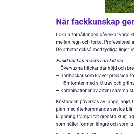
När fackkunskap ger 
Lokala förhållanden påverkar varje kli
mellan regn och torka. Professionella
De arbetar också med tydliga linjer, 
Fackkunskap märks särskilt vid:
– Övervuxna häckar där höjd och bred
– Barrhäckar som kräver precision för
– Hörntomter med siktkrav och gränsn
– Kombinationer av arter i samma strä
Kostnaden påverkas av längd, höjd, t
plan med återkommande service blir o
klippning främjar tät grenstruktur, lä
som håller formen längre och som krä