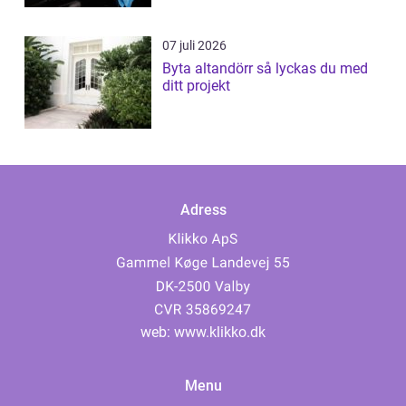
07 juli 2026
Byta altandörr så lyckas du med
ditt projekt
Adress
web:
www.klikko.dk
Menu