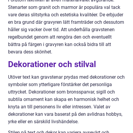
Stenarter som granit och marmor är populära val tack
vare deras slitstyrka och estetiska kvalitéer. De erbjuder
en bra grund där gravyren lätt framträder och dessutom
håller sig vacker över tid. Att underhålla gravstenen
regelbundet genom att rengöra den och eventuellt
bättra på färgen i gravyren kan också bidra till att
bevara dess skönhet.
Dekorationer och stilval
Utöver text kan gravstenar prydas med dekorationer och
symboler som ytterligare förstärker det personliga
uttrycket. Dekorationer som bronssparvar, sigill och
subtila ornament kan skapa en harmonisk helhet och
knyta an till personens liv eller intressen. Valet av
dekorationer kan vara baserat på den avlidnas hobbys,
yrke eller en särskild livshändelse.
Stilen på text och dekor kan variera avsevärt och