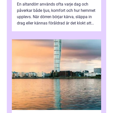
En altandörr används ofta varje dag och
påverkar både ljus, komfort och hur hemmet
upplevs. När dörren börjar kärva, släppa in
drag eller kännas föråldrad är det klokt att
fundera på att byta altandör...