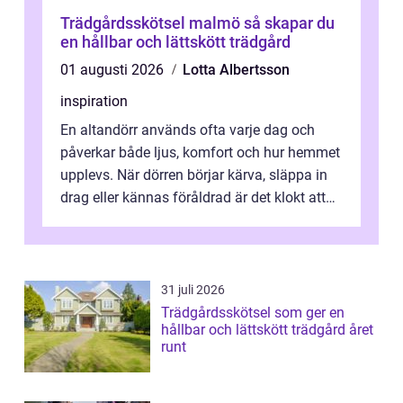
Trädgårdsskötsel malmö så skapar du
en hållbar och lättskött trädgård
01 augusti 2026
Lotta Albertsson
inspiration
En altandörr används ofta varje dag och
påverkar både ljus, komfort och hur hemmet
upplevs. När dörren börjar kärva, släppa in
drag eller kännas föråldrad är det klokt att
fundera på att byta altandör...
31 juli 2026
Trädgårdsskötsel som ger en
hållbar och lättskött trädgård året
runt