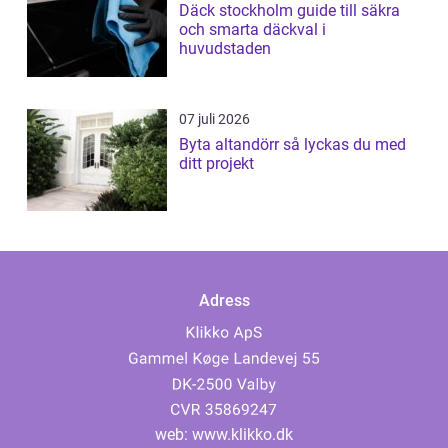
Däck stockholm guide till säkra
och smarta däckval i
huvudstaden
07 juli 2026
Byta altandörr så lyckas du med
ditt projekt
Adress
web:
www.klikko.dk