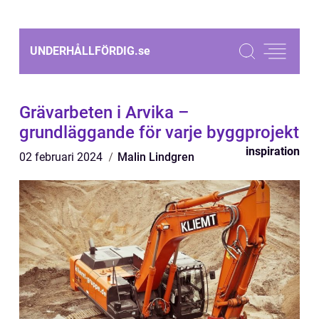
UNDERHÅLLFÖRDIG.
se
Grävarbeten i Arvika –
grundläggande för varje byggprojekt
inspiration
02 februari 2024
Malin Lindgren