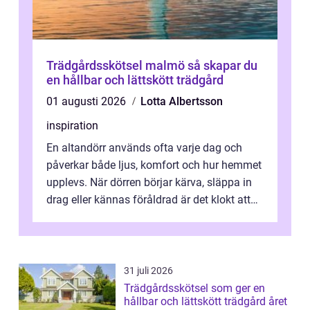
Trädgårdsskötsel malmö så skapar du
en hållbar och lättskött trädgård
01 augusti 2026
Lotta Albertsson
inspiration
En altandörr används ofta varje dag och
påverkar både ljus, komfort och hur hemmet
upplevs. När dörren börjar kärva, släppa in
drag eller kännas föråldrad är det klokt att
fundera på att byta altandör...
31 juli 2026
Trädgårdsskötsel som ger en
hållbar och lättskött trädgård året