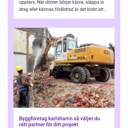
upplevs. När dörren börjar kärva, släppa in
drag eller kännas föråldrad är det klokt att
fundera på att byta altandör...
Byggföretag karlshamn så väljer du
rätt partner för ditt projekt