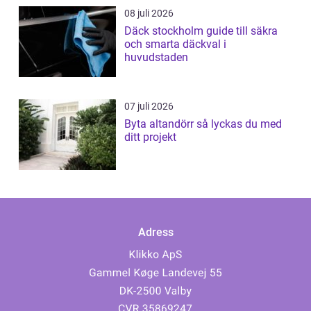
08 juli 2026
Däck stockholm guide till säkra
och smarta däckval i
huvudstaden
07 juli 2026
Byta altandörr så lyckas du med
ditt projekt
Adress