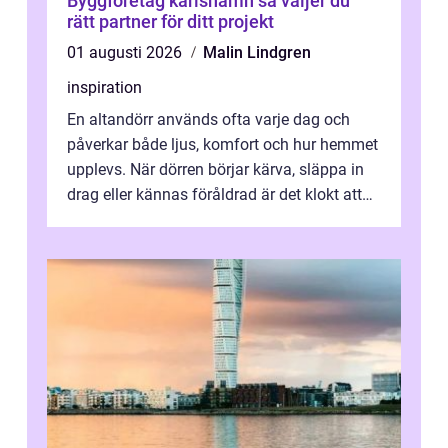
Byggföretag karlshamn så väljer du
rätt partner för ditt projekt
01 augusti 2026
Malin Lindgren
inspiration
En altandörr används ofta varje dag och
påverkar både ljus, komfort och hur hemmet
upplevs. När dörren börjar kärva, släppa in
drag eller kännas föråldrad är det klokt att
fundera på att byta altandör...