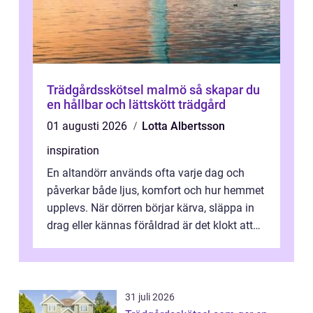
Trädgårdsskötsel malmö så skapar du
en hållbar och lättskött trädgård
01 augusti 2026
Lotta Albertsson
inspiration
En altandörr används ofta varje dag och
påverkar både ljus, komfort och hur hemmet
upplevs. När dörren börjar kärva, släppa in
drag eller kännas föråldrad är det klokt att
fundera på att byta altandör...
31 juli 2026