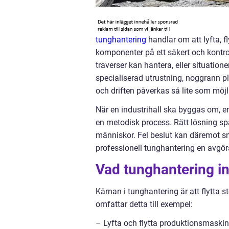
tunghantering
handlar om att lyfta, f
komponenter på ett säkert och kontroll
traverser kan hantera, eller situatione
specialiserad utrustning, noggrann p
och driften påverkas så lite som möjl
När en industrihall ska byggas om, en 
en metodisk process. Rätt lösning s
människor. Fel beslut kan däremot sna
professionell tunghantering en avgöra
Vad tunghantering in
Kärnan i tunghantering är att flytta s
omfattar detta till exempel:
– Lyfta och flytta produktionsmaskin