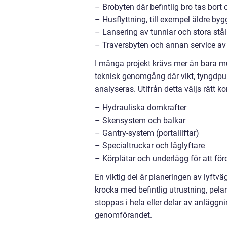
– Brobyten där befintlig bro tas bort 
– Husflyttning, till exempel äldre b
– Lansering av tunnlar och stora stå
– Traversbyten och annan service av
I många projekt krävs mer än bara mu
teknisk genomgång där vikt, tyngdpu
analyseras. Utifrån detta väljs rätt k
– Hydrauliska domkrafter
– Skensystem och balkar
– Gantry-system (portalliftar)
– Specialtruckar och låglyftare
– Körplåtar och underlägg för att för
En viktig del är planeringen av lyftväg
krocka med befintlig utrustning, pela
stoppas i hela eller delar av anläggn
genomförandet.