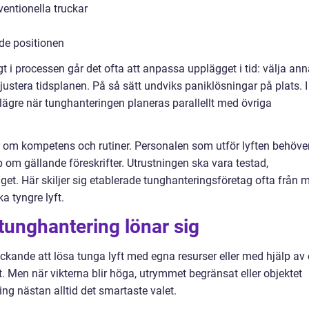
ventionella truckar
ade positionen
gt i processen går det ofta att anpassa upplägget i tid: välja an
ler justera tidsplanen. På så sätt undviks paniklösningar på plats. I
lägre när tunghanteringen planeras parallellt med övriga
 om kompetens och rutiner. Personalen som utför lyften behöve
 om gällande föreskrifter. Utrustningen ska vara testad,
et. Här skiljer sig etablerade tunghanteringsföretag ofta från 
a tyngre lyft.
 tunghantering lönar sig
kande att lösa tunga lyft med egna resurser eller med hjälp av
t. Men när vikterna blir höga, utrymmet begränsat eller objektet
ing nästan alltid det smartaste valet.