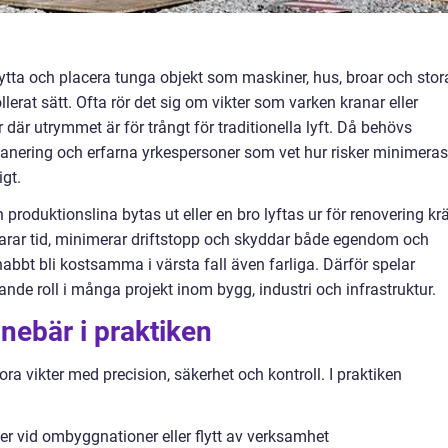
lytta och placera tunga objekt som maskiner, hus, broar och stor
erat sätt. Ofta rör det sig om vikter som varken kranar eller
r där utrymmet är för trångt för traditionella lyft. Då behövs
lanering och erfarna yrkespersoner som vet hur risker minimeras
igt.
produktionslina bytas ut eller en bro lyftas ur för renovering kr
parar tid, minimerar driftstopp och skyddar både egendom och
bbt bli kostsamma i värsta fall även farliga. Därför spelar
nde roll i många projekt inom bygg, industri och infrastruktur.
nebär i praktiken
tora vikter med precision, säkerhet och kontroll. I praktiken
er vid ombyggnationer eller flytt av verksamhet