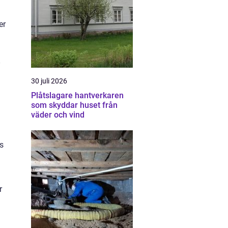
er
30 juli 2026
Plåtslagare hantverkaren
som skyddar huset från
väder och vind
s
r