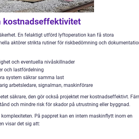
 kostnadseffektivitet
kerhet. En felaktigt utförd lyftoperation kan få stora
nella aktörer strikta rutiner för riskbedömning och dokumentatio
ighet och eventuella nivåskillnader
r och lastfördelning
lera system säkrar samma last
varig arbetsledare, signalman, maskinförare
tet säkrare, den gör också projektet mer kostnadseffektivt. Fär
tånd och mindre risk för skador på utrustning eller byggnad.
a komplexiteten. På pappret kan en intern maskinflytt inom en
n visar det sig att: