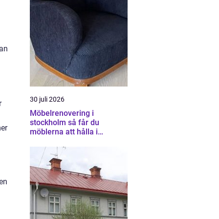
nan
30 juli 2026
r
Möbelrenovering i
stockholm så får du
mer
möblerna att hålla i
generationer
 en