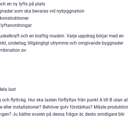
och en ny lyfts på plats
yggnader som ska bevaras vid nybyggnation
lkonstruktioner
 lyftanordningar
skelkraft och en kraftig maskin. Varje uppdrag börjar med en
nkt, underlag, tillgängligt utrymme och omgivande byggnader
ombination av:
dela last
 och flyttväg. Hur ska lasten förflyttas från punkt A till B utan at
re eller installationer? Behöver golv förstärkas? Måste produktio
ingen? Ju bättre svaren på dessa frågor är, desto smidigare blir