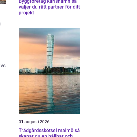
Byggföretag karlshamn så
väljer du rätt partner för ditt
projekt
a
ävs
01 augusti 2026
Trädgårdsskötsel malmö så
skapar du en hållbar och