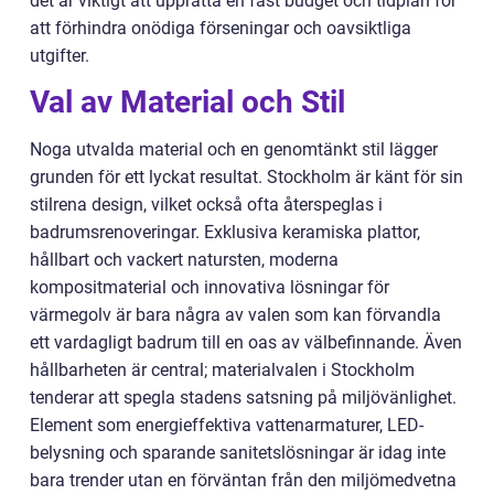
det är viktigt att upprätta en fast budget och tidplan för
att förhindra onödiga förseningar och oavsiktliga
utgifter.
Val av Material och Stil
Noga utvalda material och en genomtänkt stil lägger
grunden för ett lyckat resultat. Stockholm är känt för sin
stilrena design, vilket också ofta återspeglas i
badrumsrenoveringar. Exklusiva keramiska plattor,
hållbart och vackert natursten, moderna
kompositmaterial och innovativa lösningar för
värmegolv är bara några av valen som kan förvandla
ett vardagligt badrum till en oas av välbefinnande. Även
hållbarheten är central; materialvalen i Stockholm
tenderar att spegla stadens satsning på miljövänlighet.
Element som energieffektiva vattenarmaturer, LED-
belysning och sparande sanitetslösningar är idag inte
bara trender utan en förväntan från den miljömedvetna