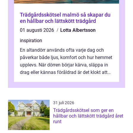
Trädgårdsskötsel malmö så skapar du
en hållbar och lättskött trädgård
01 augusti 2026
Lotta Albertsson
inspiration
En altandörr används ofta varje dag och
påverkar både ljus, komfort och hur hemmet
upplevs. När dörren börjar kärva, släppa in
drag eller kännas föråldrad är det klokt att
fundera på att byta altandör...
31 juli 2026
Trädgårdsskötsel som ger en
hållbar och lättskött trädgård året
runt