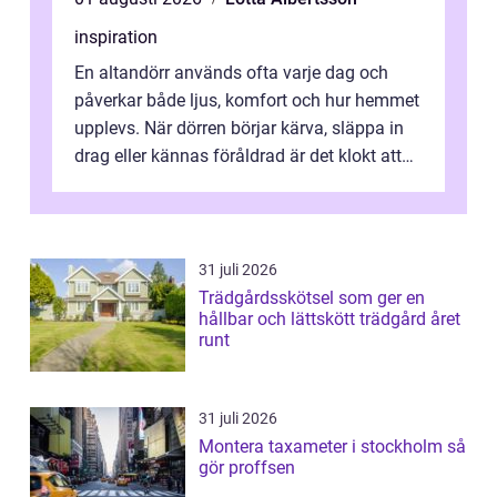
inspiration
En altandörr används ofta varje dag och
påverkar både ljus, komfort och hur hemmet
upplevs. När dörren börjar kärva, släppa in
drag eller kännas föråldrad är det klokt att
fundera på att byta altandör...
31 juli 2026
Trädgårdsskötsel som ger en
hållbar och lättskött trädgård året
runt
31 juli 2026
Montera taxameter i stockholm så
gör proffsen