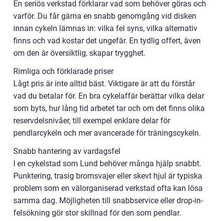
En seriös verkstad förklarar vad som behöver göras och
varför. Du får gärna en snabb genomgång vid disken
innan cykeln lämnas in: vilka fel syns, vilka alternativ
finns och vad kostar det ungefär. En tydlig offert, även
om den är översiktlig, skapar trygghet.
Rimliga och förklarade priser
Lågt pris är inte alltid bäst. Viktigare är att du förstår
vad du betalar för. En bra cykelaffär berättar vilka delar
som byts, hur lång tid arbetet tar och om det finns olika
reservdelsnivåer, till exempel enklare delar för
pendlarcykeln och mer avancerade för träningscykeln.
Snabb hantering av vardagsfel
I en cykelstad som Lund behöver många hjälp snabbt.
Punktering, trasig bromsvajer eller skevt hjul är typiska
problem som en välorganiserad verkstad ofta kan lösa
samma dag. Möjligheten till snabbservice eller drop-in-
felsökning gör stor skillnad för den som pendlar.