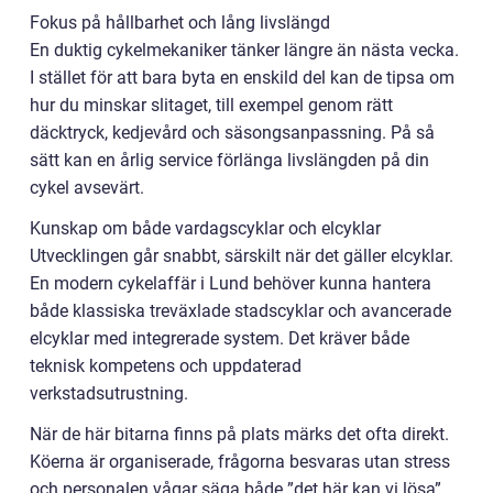
Fokus på hållbarhet och lång livslängd
En duktig cykelmekaniker tänker längre än nästa vecka.
I stället för att bara byta en enskild del kan de tipsa om
hur du minskar slitaget, till exempel genom rätt
däcktryck, kedjevård och säsongsanpassning. På så
sätt kan en årlig service förlänga livslängden på din
cykel avsevärt.
Kunskap om både vardagscyklar och elcyklar
Utvecklingen går snabbt, särskilt när det gäller elcyklar.
En modern cykelaffär i Lund behöver kunna hantera
både klassiska treväxlade stadscyklar och avancerade
elcyklar med integrerade system. Det kräver både
teknisk kompetens och uppdaterad
verkstadsutrustning.
När de här bitarna finns på plats märks det ofta direkt.
Köerna är organiserade, frågorna besvaras utan stress
och personalen vågar säga både ”det här kan vi lösa”