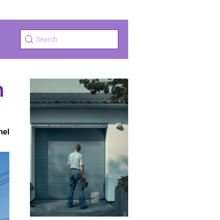
h
nel