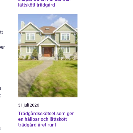
lättskött trädgård
tt
per
g
,
31 juli 2026
Trädgårdsskötsel som ger
en hållbar och lättskött
trädgård året runt
e