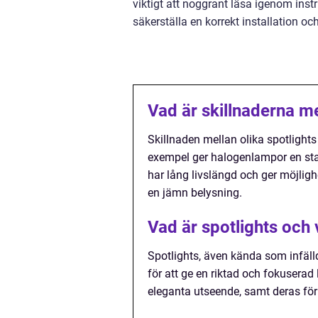
viktigt att noggrant läsa igenom inst
säkerställa en korrekt installation o
Vad är skillnaderna me
Skillnaden mellan olika spotlights l
exempel ger halogenlampor en star
har lång livslängd och ger möjlighe
en jämn belysning.
Vad är spotlights och 
Spotlights, även kända som infälld
för att ge en riktad och fokuserad
eleganta utseende, samt deras för