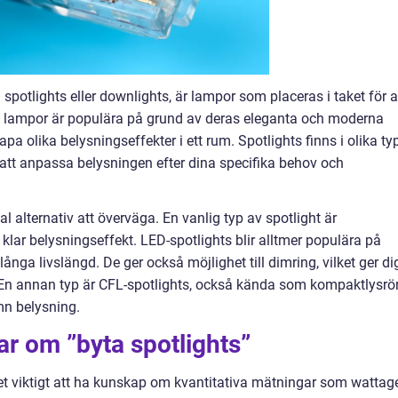
spotlights eller downlights, är lampor som placeras i taket för a
ssa lampor är populära på grund av deras eleganta och moderna
a olika belysningseffekter i ett rum. Spotlights finns i olika ty
t att anpassa belysningen efter dina specifika behov och
al alternativ att överväga. En vanlig typ av spotlight är
lar belysningseffekt. LED-spotlights blir alltmer populära på
långa livslängd. De ger också möjlighet till dimring, vilket ger di
. En annan typ är CFL-spotlights, också kända som kompaktlysrör
mn belysning.
ar om ”byta spotlights”
 det viktigt att ha kunskap om kvantitativa mätningar som wattag