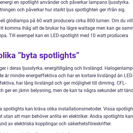
ergi en spotlight använder och påverkar lampans ljusstyrka.
ngen och påverkar hur starkt ljus spotlighten ger ifrån sig.
onell glödlampa på 60 watt producera cirka 800 lumen. Om du vill
igt att komma ihåg att de brukar ha lägre wattage men kan ge sa
ampa. Till exempel kan en LED-spotlight med 10 watt producera
lika ”byta spotlights”
gger i deras ljusstyrka, energitillgång och livslängd. Halogenlamp
de är mindre energieffektiva och har en kortare livslängd än LED
fektiva, har lång livslängd och ger möjlighet till dimring. CFL-
och ger en jämn belysning, men de kan ta några sekunder att tän
ika spotlights kan kräva olika installationsmetoder. Vissa spotligh
ut utan att man behöver anlita en elektriker. Andra spotlights kan
und av elektriska kopplingar och säkerhetsföreskrifter.