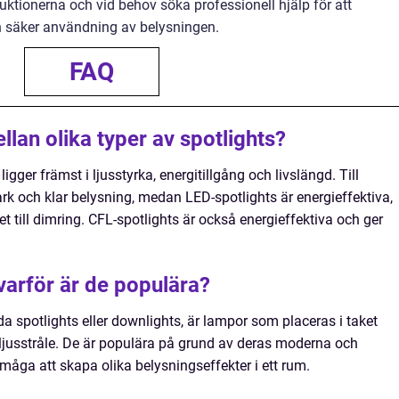
ruktionerna och vid behov söka professionell hjälp för att
ch säker användning av belysningen.
FAQ
llan olika typer av spotlights?
igger främst i ljusstyrka, energitillgång och livslängd. Till
k och klar belysning, medan LED-spotlights är energieffektiva,
t till dimring. CFL-spotlights är också energieffektiva och ger
varför är de populära?
a spotlights eller downlights, är lampor som placeras i taket
 ljusstråle. De är populära på grund av deras moderna och
måga att skapa olika belysningseffekter i ett rum.