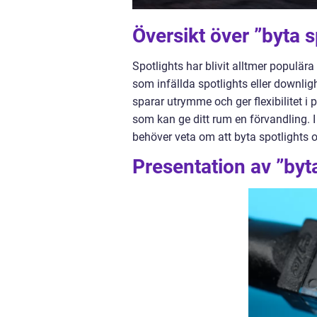
Översikt över ”byta s
Spotlights har blivit alltmer populä
som infällda spotlights eller downli
sparar utrymme och ger flexibilitet i 
som kan ge ditt rum en förvandling. I 
behöver veta om att byta spotlights oc
Presentation av ”byta