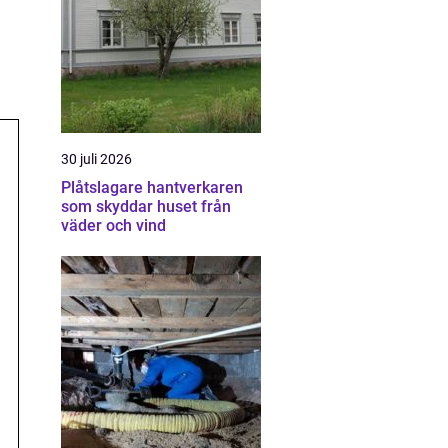
30 juli 2026
Plåtslagare hantverkaren
som skyddar huset från
väder och vind