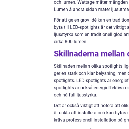
och lumen. Wattage mäter mängden en
Lumen å andra sidan mäter ljusutmatni
För att ge en grov idé kan en traditi
byta till LED-spotlights är det vikt
ljusstyrka som en traditionell glödl
cirka 800 lumen.
Skillnaderna mellan o
Skillnaden mellan olika spotlights li
ger en stark och klar belysning, men 
spotlights. LED-spotlights är energief
spotlights är också energieffektiva 
och nå full ljusstyrka.
Det är också viktigt att notera att ol
är enkla att installera och kan bytas 
kräva professionell installation på gr