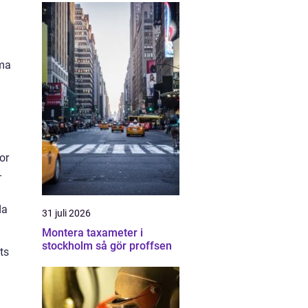
mma
or
-
da
31 juli 2026
Montera taxameter i
stockholm så gör proffsen
ts