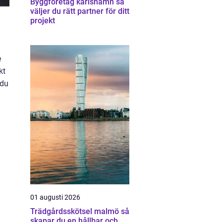
Byggföretag karlshamn så
väljer du rätt partner för ditt
projekt
e
kt
 du
01 augusti 2026
Trädgårdsskötsel malmö så
skapar du en hållbar och