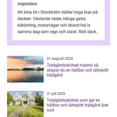
inspiration
Att köra bil i Stockholm ställer höga krav på
däcken. Växlande väder, trånga gator,
kökörning, motorvägar och ibland hal is
samma dag som regn och slask. Rätt däck
minskar risken för olyckor, sänker b...
01 augusti 2026
Trädgårdsskötsel malmö så
skapar du en hållbar och lättskött
trädgård
31 juli 2026
Trädgårdsskötsel som ger en
hållbar och lättskött trädgård året
runt