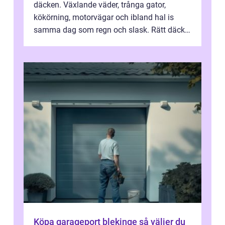
däcken. Växlande väder, trånga gator,
kökörning, motorvägar och ibland hal is
samma dag som regn och slask. Rätt däck
minskar risken för olyckor, sänker b...
Köpa garageport blekinge så väljer du