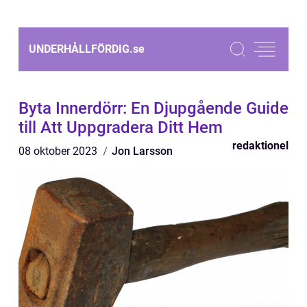
UNDERHÅLLFÖRDIG.
se
Byta Innerdörr: En Djupgående Guide
till Att Uppgradera Ditt Hem
redaktionel
08 oktober 2023
Jon Larsson