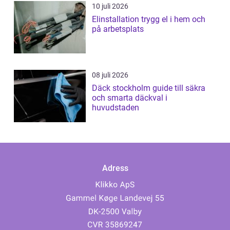
10 juli 2026
Elinstallation trygg el i hem och
på arbetsplats
08 juli 2026
Däck stockholm guide till säkra
och smarta däckval i
huvudstaden
Adress