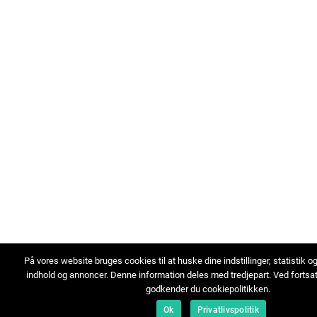
På vores website bruges cookies til at huske dine indstillinger, statistik o
indhold og annoncer. Denne information deles med tredjepart. Ved fortsa
godkender du cookiepolitikken.
Ok
Privatlivspolitik