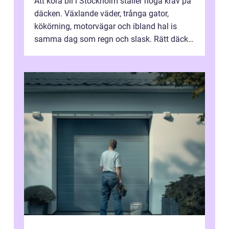
Att köra bil i Stockholm ställer höga krav på
däcken. Växlande väder, trånga gator,
kökörning, motorvägar och ibland hal is
samma dag som regn och slask. Rätt däck
minskar risken för olyckor, sänker b...