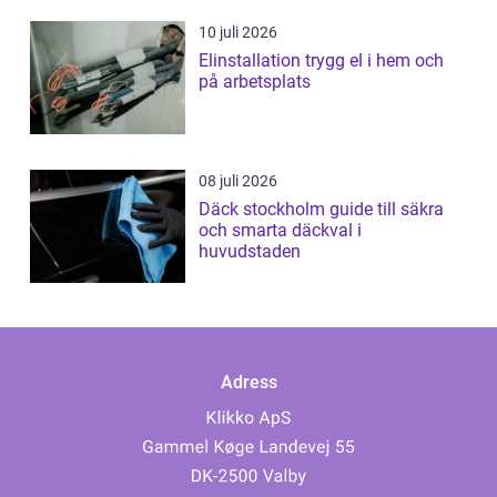
10 juli 2026
Elinstallation trygg el i hem och
på arbetsplats
08 juli 2026
Däck stockholm guide till säkra
och smarta däckval i
huvudstaden
Adress