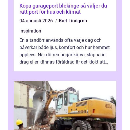
Köpa garageport blekinge så väljer du
rätt port för hus och klimat
04 augusti 2026
Karl Lindgren
inspiration
En altandörr används ofta varje dag och
påverkar både ljus, komfort och hur hemmet
upplevs. När dörren börjar kärva, släppa in
drag eller kännas föråldrad är det klokt att
fundera på att byta altandör...