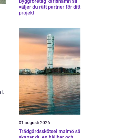
Byggföretag karlshamn så
väljer du rätt partner för ditt
projekt
l.
01 augusti 2026
Trädgårdsskötsel malmö så
skapar du en hållbar och