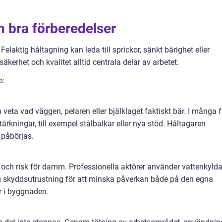
h bra förberedelser
Felaktig håltagning kan leda till sprickor, sänkt bärighet eller
äkerhet och kvalitet alltid centrala delar av arbetet.
e:
ta vad väggen, pelaren eller bjälklaget faktiskt bär. I många f
ärkningar, till exempel stålbalkar eller nya stöd. Håltagaren
 påbörjas.
r och risk för damm. Professionella aktörer använder vattenkyld
ig skyddsutrustning för att minska påverkan både på den egna
r i byggnaden.