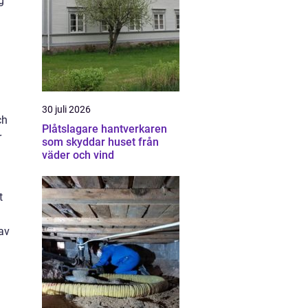
g
30 juli 2026
ch
Plåtslagare hantverkaren
r
som skyddar huset från
väder och vind
t
av