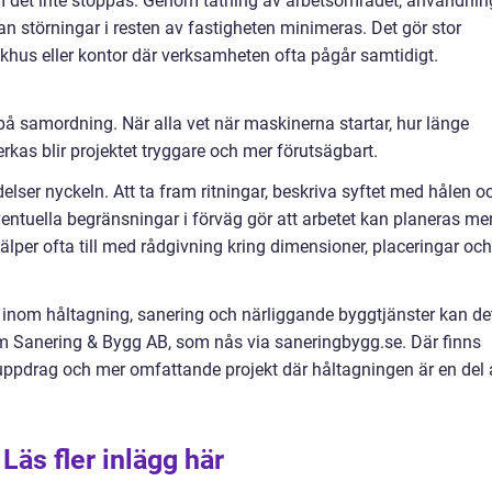
 det inte stoppas. Genom tätning av arbetsområdet, användnin
 störningar i resten av fastigheten minimeras. Det gör stor
ukhus eller kontor där verksamheten ofta pågår samtidigt.
å samordning. När alla vet när maskinerna startar, hur länge
rkas blir projektet tryggare och mer förutsägbart.
elser nyckeln. Att ta fram ritningar, beskriva syftet med hålen o
entuella begränsningar i förväg gör att arbetet kan planeras me
jälper ofta till med rådgivning kring dimensioner, placeringar och
 inom håltagning, sanering och närliggande byggtjänster kan de
 som Sanering & Bygg AB, som nås via saneringbygg.se. Där finns
ppdrag och mer omfattande projekt där håltagningen är en del 
Läs fler inlägg här