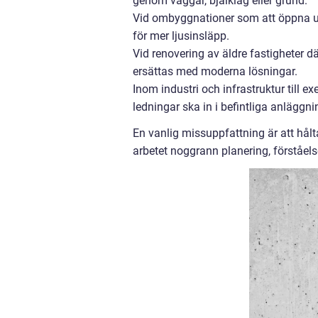
genom väggar, bjälklag eller grund.
Vid ombyggnationer som att öppna upp
för mer ljusinsläpp.
Vid renovering av äldre fastigheter d
ersättas med moderna lösningar.
Inom industri och infrastruktur till e
ledningar ska in i befintliga anläggni
En vanlig missuppfattning är att hålt
arbetet noggrann planering, förståel