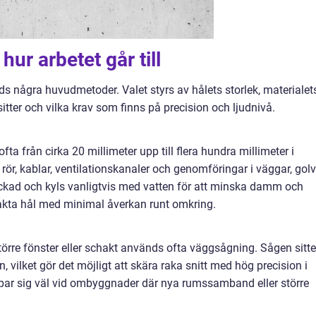
ur arbetet går till
s några huvudmetoder. Valet styrs av hålets storlek, materialet
itter och vilka krav som finns på precision och ljudnivå.
ta från cirka 20 millimeter upp till flera hundra millimeter i
rör, kablar, ventilationskanaler och genomföringar i väggar, golv
ckad och kyls vanligtvis med vatten för att minska damm och
exakta hål med minimal åverkan runt omkring.
törre fönster eller schakt används ofta väggsågning. Sågen sitte
ilket gör det möjligt att skära raka snitt med hög precision i
par sig väl vid ombyggnader där nya rumssamband eller större