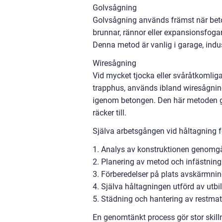
Golvsågning
Golvsågning används främst när betong
brunnar, rännor eller expansionsfogar
Denna metod är vanlig i garage, indu
Wiresågning
Vid mycket tjocka eller svåråtkomliga 
trapphus, används ibland wiresågnin
igenom betongen. Den här metoden ger 
räcker till.
Själva arbetsgången vid håltagning föl
1. Analys av konstruktionen genomgång
2. Planering av metod och infästning
3. Förberedelser på plats avskärmnin
4. Själva håltagningen utförd av utb
5. Städning och hantering av restmat
En genomtänkt process gör stor skilln