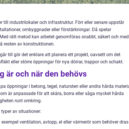
 till industrilokaler och infrastruktur. Förr eller senare uppstår
tallationer, ombyggnader eller förstärkningar. Då spelar
 Med rätt metod kan arbetet genomföras snabbt, säkert och med
å resten av konstruktionen.
år till gör det enklare att planera ett projekt, oavsett om det
läkt eller större öppningar för nya dörrar, trappor och schakt.
g är och när den behövs
a öppningar i betong, tegel, natursten eller andra hårda materia
om är anpassade för att skära, borra eller såga mycket hårda
igheten runt omkring.
 typer av situationer:
ll exempel ventilation, avlopp, el eller värmerör som behöver dras