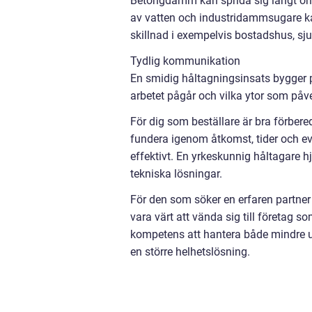
Betongdamm kan sprida sig långt om
av vatten och industridammsugare kan
skillnad i exempelvis bostadshus, sj
Tydlig kommunikation
En smidig håltagningsinsats bygger p
arbetet pågår och vilka ytor som påve
För dig som beställare är bra förbered
fundera igenom åtkomst, tider och ev
effektivt. En yrkeskunnig håltagare h
tekniska lösningar.
För den som söker en erfaren partner
vara värt att vända sig till företag
kompetens att hantera både mindre u
en större helhetslösning.