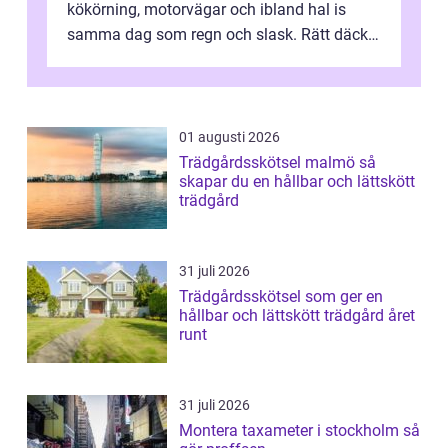
kökörning, motorvägar och ibland hal is
samma dag som regn och slask. Rätt däck
minskar risken för olyckor, sänker b...
01 augusti 2026
Trädgårdsskötsel malmö så
skapar du en hållbar och lättskött
trädgård
31 juli 2026
Trädgårdsskötsel som ger en
hållbar och lättskött trädgård året
runt
31 juli 2026
Montera taxameter i stockholm så