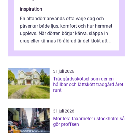
inspiration
En altandörr används ofta varje dag och
påverkar både ljus, komfort och hur hemmet
upplevs. När dörren börjar kärva, släppa in
drag eller kännas föråldrad är det klokt att
fundera på att byta altandör...
31 juli 2026
Trädgårdsskötsel som ger en
hållbar och lättskött trädgård året
runt
31 juli 2026
Montera taxameter i stockholm så
gör proffsen