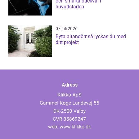
och smarta däckval i
huvudstaden
07 juli 2026
Byta altandörr så lyckas du med
ditt projekt
Adress
web:
www.klikko.dk