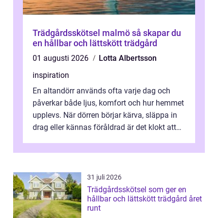
Trädgårdsskötsel malmö så skapar du
en hållbar och lättskött trädgård
01 augusti 2026
Lotta Albertsson
inspiration
En altandörr används ofta varje dag och
påverkar både ljus, komfort och hur hemmet
upplevs. När dörren börjar kärva, släppa in
drag eller kännas föråldrad är det klokt att
fundera på att byta altandör...
31 juli 2026
Trädgårdsskötsel som ger en
hållbar och lättskött trädgård året
runt