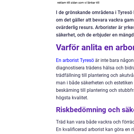
I de grönskande områdena i Tyresö bli
om det gäller att bevara vackra gamla
ovärderlig resurs. Arborister är yr
säkerhet, och de erbjuder en mängd tj
Varför anlita en arbo
En arborist Tyresö
är inte bara någon
diagnostisera trädens hälsa och bidra
trädfällning till plantering och akutv
man i både säkerheten och estetiken i 
beskärning till plantering och stubbf
högsta kvalitet.
Riskbedömning och säk
Träd kan vara både vackra och förrädi
En kvalificerad arborist kan göra en 