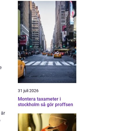
e
31 juli 2026
Montera taxameter i
stockholm så gör proffsen
 är
e