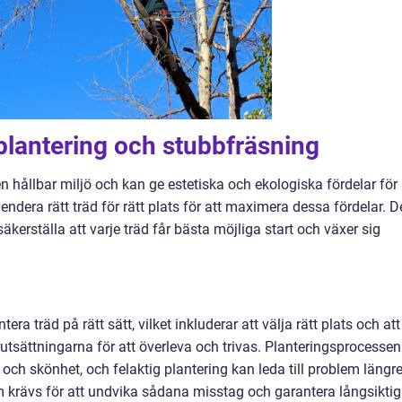
plantering och stubbfräsning
a en hållbar miljö och kan ge estetiska och ekologiska fördelar för
ndera rätt träd för rätt plats för att maximera dessa fördelar. D
äkerställa att varje träd får bästa möjliga start och växer sig
tera träd på rätt sätt, vilket inkluderar att välja rätt plats och att
rutsättningarna för att överleva och trivas. Planteringsprocessen
och skönhet, och felaktig plantering kan leda till problem längr
 krävs för att undvika sådana misstag och garantera långsiktig