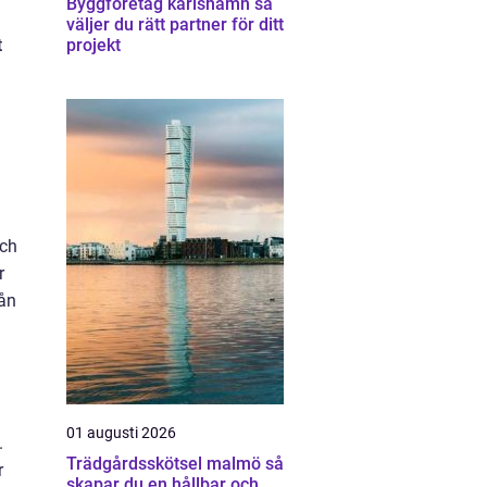
Byggföretag karlshamn så
väljer du rätt partner för ditt
t
projekt
och
r
rån
01 augusti 2026
.
Trädgårdsskötsel malmö så
r
skapar du en hållbar och