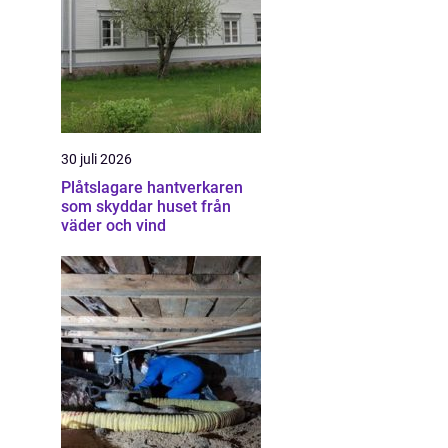
30 juli 2026
Plåtslagare hantverkaren
som skyddar huset från
väder och vind