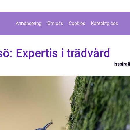
Annonsering
Om oss
Cookies
Kontakta oss
sö: Expertis i trädvård
inspirat