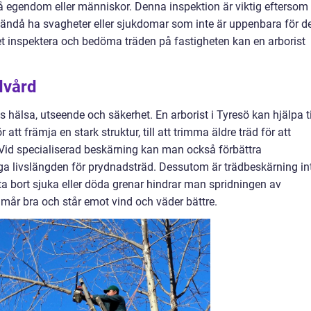
på egendom eller människor. Denna inspektion är viktig eftersom
n ändå ha svagheter eller sjukdomar som inte är uppenbara för d
t inspektera och bedöma träden på fastigheten kan en arborist
dvård
s hälsa, utseende och säkerhet. En arborist i Tyresö kan hjälpa ti
 att främja en stark struktur, till att trimma äldre träd för att
Vid specialiserad beskärning kan man också förbättra
änga livslängden för prydnadsträd. Dessutom är trädbeskärning in
ta bort sjuka eller döda grenar hindrar man spridningen av
 mår bra och står emot vind och väder bättre.