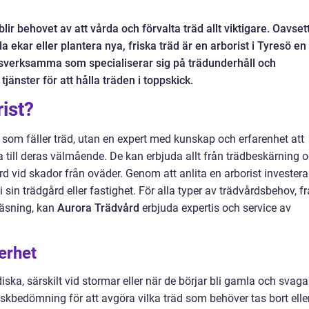
r behovet av att vårda och förvalta träd allt viktigare. Oavset
 ekar eller plantera nya, friska träd är en arborist i Tyresö en
kesverksamma som specialiserar sig på trädunderhåll och
änster för att hålla träden i toppskick.
rist?
 som fäller träd, utan en expert med kunskap och erfarenhet att
 till deras välmående. De kan erbjuda allt från trädbeskärning 
ård vid skador från oväder. Genom att anlita en arborist investera
sin trädgård eller fastighet. För alla typer av trädvårdsbehov, f
räsning, kan
Aurora Trädvård
erbjuda expertis och service av
erhet
ska, särskilt vid stormar eller när de börjar bli gamla och svaga
riskbedömning för att avgöra vilka träd som behöver tas bort elle